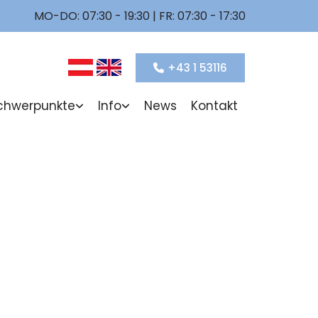
MO-DO: 07:30 - 19:30
|
FR: 07:30 - 17:30
+43 1 53116
chwerpunkte
Info
News
Kontakt