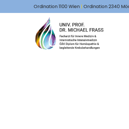
Ordination 1100 Wien
|
Ordination 2340 Möd