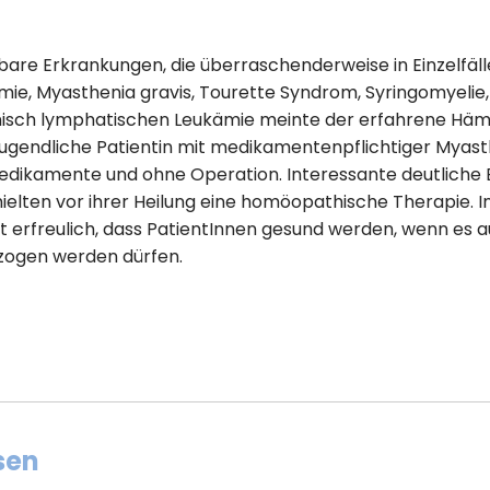
bare Erkrankungen, die überraschenderweise in Einzelfäll
ie, Myasthenia gravis, Tourette Syndrom, Syringomyelie, 
onisch lymphatischen Leukämie meinte der erfahrene Häma
ugendliche Patientin mit medikamentenpflichtiger Myasth
Medikamente und ohne Operation. Interessante deutliche
hielten vor ihrer Heilung eine homöopathische Therapie. I
t erfreulich, dass PatientInnen gesund werden, wenn es au
zogen werden dürfen.
sen