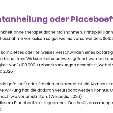
tanheilung oder Placeboef
rankheit ohne therapeutische Maßnahmen. Prinzipiell kann
flussnahme von außen so gut wie nie verschwinden. Sel
komplettes oder teilweises Verschwinden eines bösartig
ie bisher kein Wirksamkeitsnachweis geführt werden kon
gkeit von 1/100.000 Krebserkrankungen geschätzt, wobei d
a 2026)
rde gefallen“) oder Scheinmedikament ist ein Arzneimittel
he Wirkung hat, die dadurch verursacht werden könnte.
h nach wie vor umstritten. (Wikipedia 2026)
diesem Placeboeffekt zugeordnet. Das heißt, dass mange
t.