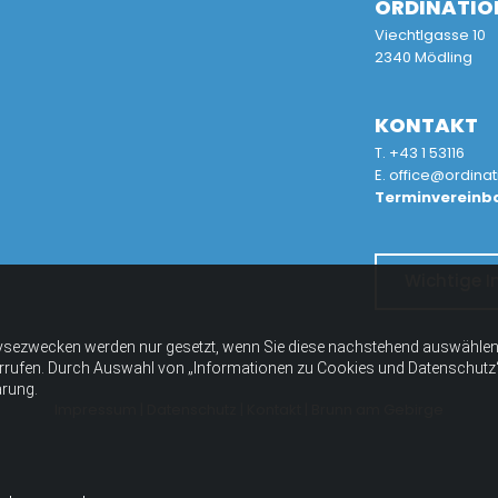
ORDINATIO
Viechtlgasse 10
2340 Mödling
KONTAKT
T.
+43 1 53116
E.
office@ordinat
Terminvereinba
Wichtige I
ysezwecken werden nur gesetzt, wenn Sie diese nachstehend auswählen 
errufen. Durch Auswahl von „Informationen zu Cookies und Datenschutz“ er
ärung.
Impressum
|
Datenschutz
|
Kontakt
|
Brunn am Gebirge