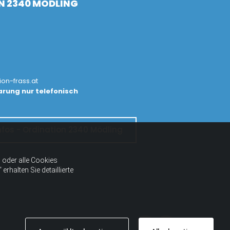
N 2340 MÖDLING
ion-frass.at
rung nur telefonisch
nfos - Ordination 2340 Mödling
oder alle Cookies
halten Sie detaillierte