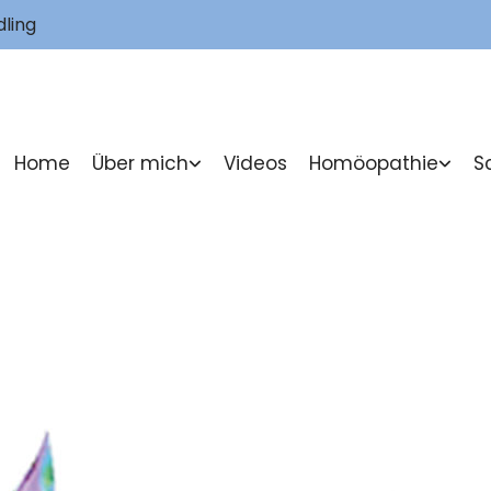
ling
Home
Über mich
Videos
Homöopathie
S