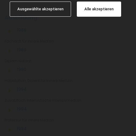
Ausgewählte akzeptieren
Alle akzeptieren
Ausbildung
1986
Facharzt für Innere Medizin
1989
Diplom Notarzt
1990
Habilitation, Dozent für Innere Medizin
1994
Zusatzfach Internistische Intensivmedizin
1994
Professur für Innere Medizin
1994