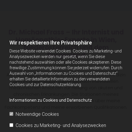
Dr. Michael Frass – Ihr Internist und
Homöopathie-Experte in Wien,
Wir respektieren Ihre Privatsphäre
Niederösterreich und dem
Diese Website verwendet Cookies. Cookies zu Marketing- und
Burgenland
Analysezwecken werden nur gesetzt, wenn Sie diese
nachstehend auswählen oder alle Cookies akzeptieren. Diese
freiwillige Zustimmung können Sie jederzeit widerrufen. Durch
Auswahl von „Informationen zu Cookies und Datenschutz“
Als Homöopath und Facharzt für Internistische Medizin
erhalten Sie detaillierte Information zu den verwendeten
und Intensivmedizin suche ich nach individuellen
Cookies und zur Datenschutzerklärung.
medizinischen Ansätzen zur Heilung von akuten und
chronischen Erkrankungen. Die Stationen meines
Lebenslaufes geben Ihnen Aufschluss über meine
Informationen zu Cookies und Datenschutz
Fachkompetenz und meine erworbenen Qualifikationen.
Notwendige Cookies
Cookies zu Marketing- und Analysezwecken