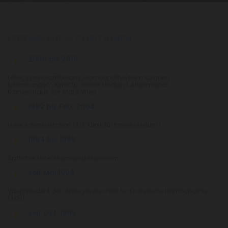
LEBENSLAUF & POSITIONEN
2004 bis 2019
Leiter, Spezialambulanz „Homöopathie bei malignen
Erkrankungen“, Klinik für Innere Medizin I, Allgemeines
Krankenhaus der Stadt Wien
1992 bis Feb. 2004
Leiter, Intensivstation 13.i2, Klinik für Innere Medizin I
1994 bis 1998
Ärztlicher Leiter Maimonideszentrum
seit Mai 1994
Vizepräsident der „Ärztegesellschaft für Klassische Homöopathie“
(ÄKH)
seit Okt. 1995