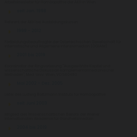
Arbeitskreisleiter für Homöopathie der ÄKH in Wien
seit Jan. 1998
Referent der ÄKH bei Ausbildungskursen
1999 - 2012
Fortbildungsbeauftragter der Österreichischen Gesellschaft für
Internistische und Allgemeine Intensivmedizin (ÖGIAIM)
2001 bis 2019
Koordinator der Ringvorlesung "Ausgewählte Kapitel und
wissenschaftliche Diskussion komplementärmedizinischer
Methoden", Med. Univ. Wien, VO 560480
Mai 2002 - Dez. 2005
Leiter des Ludwig Boltzmann Instituts für Homöopathie
seit Juni 2003
Mitglied des Wissenschaftlichen Beirats der Wiener
Internationalen Akademie für Ganzheitsmedizin
2004 bis 2019