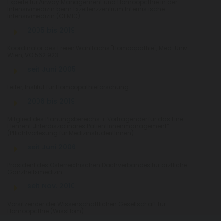
Experte für Airway Management und Homöopathie in der
Intensivmedizin beim Exzellenzzentrum Internistische
Intensivmedizin (CEMIC)
2005 bis 2019
Koordinator des Freien Wahlfachs "Homöopathie", Med. Univ.
Wien, VO 562 923
seit Juni 2005
Leiter, Institut für Homöopathieforschung
2006 bis 2019
Mitglied des Planungsbereichs + Vortragender für das Line
Element „Interdisziplinäres PatientInnenmanagement“
(Pflichtvorlesung für MedizinstudentInnen)
seit Juni 2006
Präsident des Österreichischen Dachverbandes für ärztliche
Ganzheitsmedizin.
seit Nov. 2010
Vorsitzender der Wissenschaftlichen Gesellschaft für
Homöopathie (WissHom)