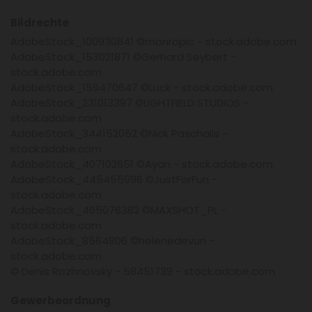
Bildrechte
AdobeStock_100930841 ©monropic - stock.adobe.com
AdobeStock_153021871 ©Gerhard Seybert -
stock.adobe.com
AdobeStock_159470647 ©Luck - stock.adobe.com
AdobeStock_231013397 ©LIGHTFIELD STUDIOS -
stock.adobe.com
AdobeStock_344152052 ©Nick Paschalis -
stock.adobe.com
AdobeStock_407102651 ©Ayan - stock.adobe.com
AdobeStock_445455996 ©JustForFun -
stock.adobe.com
AdobeStock_465076382 ©MAXSHOT_PL -
stock.adobe.com
AdobeStock_8564806 ©helenedevun -
stock.adobe.com
© Denis Rozhnovsky - 58451739 - stock.adobe.com
Gewerbeordnung