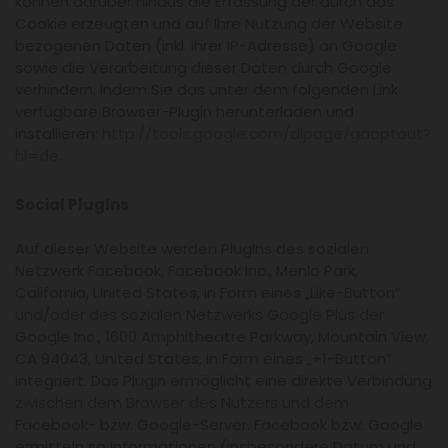
können darüber hinaus die Erfassung der durch das
Cookie erzeugten und auf Ihre Nutzung der Website
bezogenen Daten (inkl. Ihrer IP-Adresse) an Google
sowie die Verarbeitung dieser Daten durch Google
verhindern, indem Sie das unter dem folgenden Link
verfügbare Browser-Plugin herunterladen und
installieren:
http://tools.google.com/dlpage/gaoptout?
hl=de
.
Social PlugIns
Auf dieser Website werden PlugIns des sozialen
Netzwerk Facebook, Facebook Inc., Menlo Park,
California, United States, in Form eines „Like-Button“
und/oder des sozialen Netzwerks Google Plus der
Google Inc., 1600 Amphitheatre Parkway, Mountain View,
CA 94043, United States, in Form eines „+1-Button“
integriert. Das Plugin ermöglicht eine direkte Verbindung
zwischen dem Browser des Nutzers und dem
Facebook- bzw. Google-Server. Facebook bzw. Google
ermitteln so Informationen (insbesondere Datum und