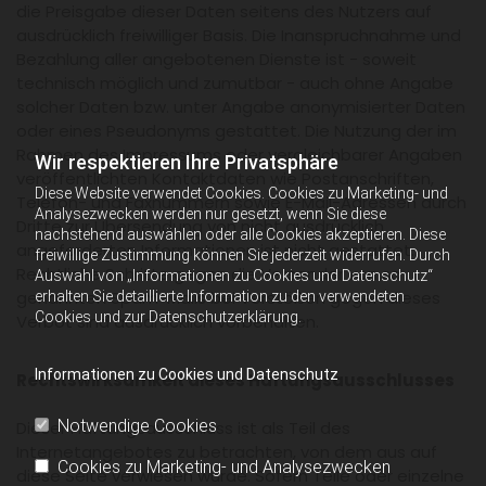
die Preisgabe dieser Daten seitens des Nutzers auf
ausdrücklich freiwilliger Basis. Die Inanspruchnahme und
Bezahlung aller angebotenen Dienste ist - soweit
technisch möglich und zumutbar - auch ohne Angabe
solcher Daten bzw. unter Angabe anonymisierter Daten
oder eines Pseudonyms gestattet. Die Nutzung der im
Rahmen des Impressums oder vergleichbarer Angaben
Wir respektieren Ihre Privatsphäre
veröffentlichten Kontaktdaten wie Postanschriften,
Diese Website verwendet Cookies. Cookies zu Marketing- und
Telefon- und Faxnummern sowie E-Mail-Adressen durch
Analysezwecken werden nur gesetzt, wenn Sie diese
Dritte zur Übersendung von nicht ausdrücklich
nachstehend auswählen oder alle Cookies akzeptieren. Diese
angeforderten Informationen ist nicht gestattet.
freiwillige Zustimmung können Sie jederzeit widerrufen. Durch
Rechtliche Schritte gegen die Versender von so
Auswahl von „Informationen zu Cookies und Datenschutz“
genannten Spam-Mails bei Verstößen gegen dieses
erhalten Sie detaillierte Information zu den verwendeten
Cookies und zur Datenschutzerklärung.
Verbot sind ausdrücklich vorbehalten.
Informationen zu Cookies und Datenschutz
Rechtswirksamkeit dieses Haftungsausschlusses
Notwendige Cookies
Dieser Haftungsausschluss ist als Teil des
Internetangebotes zu betrachten, von dem aus auf
Cookies zu Marketing- und Analysezwecken
diese Seite verwiesen wurde. Sofern Teile oder einzelne