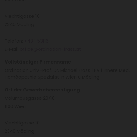
Viechtlgasse 10
2340 Mödling
Telefon:
+43 1 53116
E-Mail:
office@ordination-frass.at
Vollständiger Firmenname
Ordination Univ.-Prof. Dr. Michael Frass | FA f Innere Med,
Homöopathie Spezialist in Wien u Mödling
Ort der Gewerbeberechtigung
Columbusgasse 20/18
1100 Wien
Viechtlgasse 10
2340 Mödling