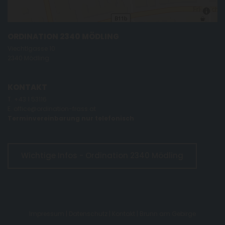
ORDINATION 2340 MÖDLING
Viechtlgasse 10
2340 Mödling
KONTAKT
T.
+43 1 53116
E.
office@ordination-frass.at
Terminvereinbarung nur telefonisch
Wichtige Infos - Ordination 2340 Mödling
Impressum
|
Datenschutz
|
Kontakt
|
Brunn am Gebirge